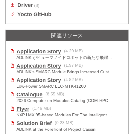
Driver
(8)
Yocto GitHub
関連リソース
Application Story
(4.29 MB)
ADLINK がヒューマノイドロボットの新たな飛躍をどのように推進したか
Application Story
(1.97 MB)
ADLINK’s SMARC Module Brings Increased Customization to Automated Fare Boxes
Application Story
(4.82 MB)
Low-Power SMARC LEC-MTK-I1200
Catalogue
(8.55 MB)
2026 Computer on Modules Catalog (COM-HPC, COM Express , SMARC, OSM, Qseven and ETX)
Flyer
(1.46 MB)
NXP i.MX 95-based Modules For The Intelligent Edge
Solution Brief
(0.23 MB)
ADLINK at the Forefront of Project Cassini