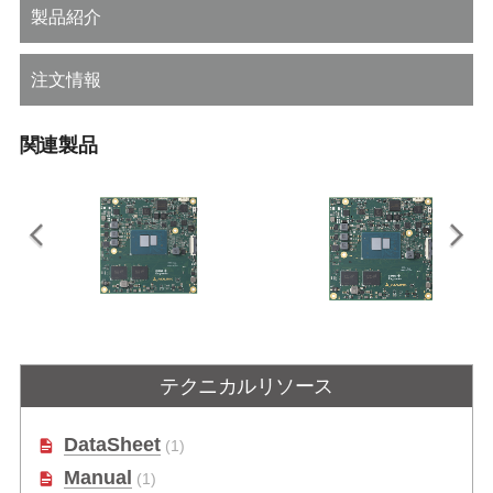
製品紹介
注文情報
関連製品
cExpress-ALN
cExpress-ASL/ALN
第7世代インテル® Atom® & Nシリ
COM Express R3.1 Type 6 Compact
テクニカルリソース
ーズプロセッサ搭載COM Express
モジュール（x7000RE / x7000C
R3.1 Type 6 Compactモジュール
Intel® Atom® およびN シリーズプロ
セッサ搭載）
DataSheet
(1)
Manual
(1)