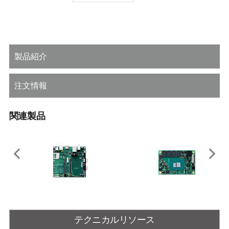
製品紹介
注文情報
関連製品
niBASE-10R
nanoX-ASL
Type 
テクニカルリソース
M Express Type 10 リファレン
Intel® Atom® x7000RE プロセッサ
Intel 
キャリアボード
搭載COM Express R3.1 Type 10
COM Ex