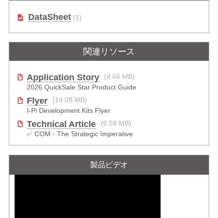
Miniモジュール
DataSheet
(1)
関連リソース
Application Story
(4.04 MB)
2026 QuickSale Star Product Guide
Flyer
(14.09 MB)
I-Pi Development Kits Flyer
Technical Article
(6.59 MB)
✅ COM - The Strategic Imperative
製品ビデオ