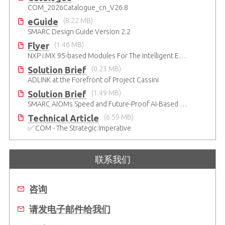
COM_2026Catalogue_cn_V26.8
eGuide
(8.22 MB)
SMARC Design Guide Version 2.2
Flyer
(1.46 MB)
NXP i.MX 95-based Modules For The Intelligent Edge
Solution Brief
(0.23 MB)
ADLINK at the Forefront of Project Cassini
Solution Brief
(1.49 MB)
SMARC AIOMs Speed and Future-Proof AI-Based Designs
Technical Article
(6.59 MB)
✅ COM - The Strategic Imperative
联系我们
咨询
请发电子邮件给我们