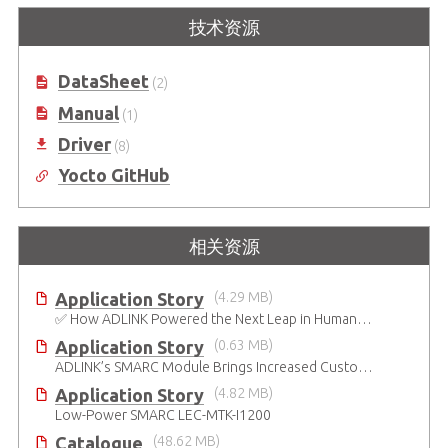
技术资源
DataSheet
(2)
Manual
(1)
Driver
(8)
Yocto GitHub
相关资源
Application Story
(4.29 MB)
✅ How ADLINK Powered the Next Leap in Humanoid Robotics
Application Story
(0.63 MB)
ADLINK’s SMARC Module Brings Increased Customization to Automated Fare Boxes
Application Story
(4.82 MB)
Low-Power SMARC LEC-MTK-I1200
Catalogue
(48.62 MB)