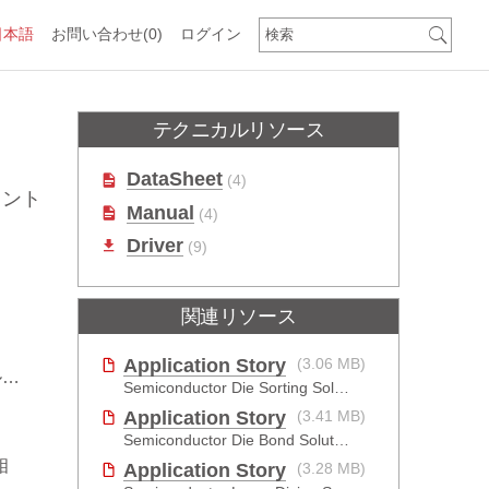
日本語
お問い合わせ
(0)
ログイン
テクニカルリソース
DataSheet
(4)
コント
Manual
(4)
Driver
(9)
関連リソース
Application Story
(3.06 MB)
力
Semiconductor Die Sorting Solution
Application Story
(3.41 MB)
Semiconductor Die Bond Solution
相
Application Story
(3.28 MB)