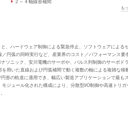
2 ～ 4 軸線形補間
も
2 軸円形補間
ルスレートと、ハードウェア制御による緊急停止、ソフトウェアによる
線／円弧の同時実行など、産業界のコスト／パフォーマンス要
菱、パナソニック、安川電機のサーボや、パルス列制御のサーボド
郭を用いた直線および円弧補間で動く複数の軸による複雑な移
および円形の軌道に適用でき、幅広い製造アプリケーションで最も
モジュール化された構成により、分散型I/O制御や高速トリガ
す。