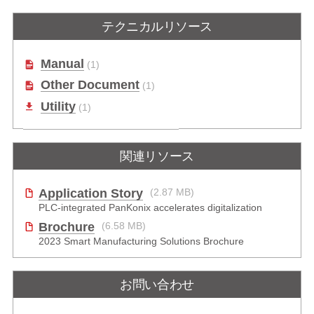
テクニカルリソース
Manual
(1)
Other Document
(1)
Utility
(1)
関連リソース
Application Story
(2.87 MB)
PLC-integrated PanKonix accelerates digitalization
Brochure
(6.58 MB)
2023 Smart Manufacturing Solutions Brochure
お問い合わせ