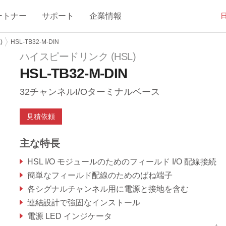
ートナー
サポート
企業情報
)
HSL-TB32-M-DIN
ハイスピードリンク (HSL)
HSL-TB32-M-DIN
32チャンネルI/Oターミナルベース
見積依頼
主な特長
HSL I/O モジュールのためのフィールド I/O 配線接続
簡単なフィールド配線のためのばね端子
各シグナルチャンネル用に電源と接地を含む
連結設計で強固なインストール
電源 LED インジケータ