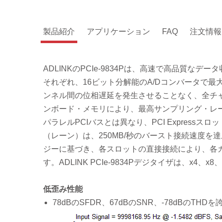
製品紹介
アプリケーション
FAQ
注文情報
ADLINKのPCIe-9834Pは、高速で高品質なデ
それぞれ、16ビット分解能のA/Dコンバータで最
ンネル間の位相遅延を発生させることなく、全チ
ンボード・メモリにより、最高サンプリング・レ
パラレルPCIバスとは異なり、PCI Expres
（レーン）は、250MB/秒のバースト接続速度を達成でき
ジーに基づき、各スロットの直接接続により、各
す。ADLINK PCIe-9834Pデジタイザは、x4、x
低歪み性能
78dBのSFDR、67dBのSNR、-78dBの