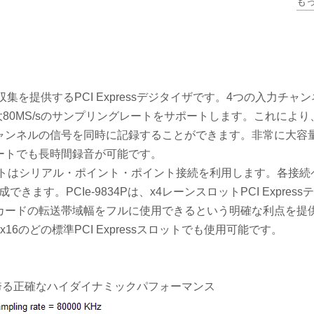
も
プログラム可能な入力電圧範囲：±0.5V、±1V、±5V、±10
ータ収集を提供するPCI Expressデジタイザです。4つの入力チャ
大80MS/sのサンプリングレートをサポートします。これにより
ャンネルの信号を同時に記録することができます。非常に大容
ートでも長時間録音が可能です。
sスロットはシリアル・ポイント・ポイント接続を利用します。各接続
ます。PCIe-9834Pは、x4レーンスロットPCI Express
カードの転送帯域幅をフルに使用できるという明確な利点を提
8、x16のどの標準PCI Expressスロットでも使用可能です。
THDを誇る正確なハイダイナミックパフォーマンス