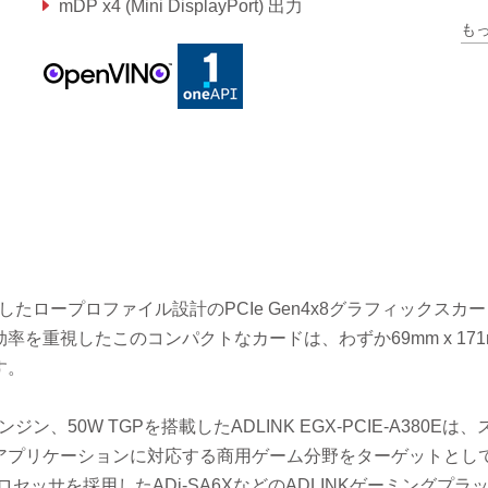
mDP x4 (Mini DisplayPort) 出力
も
低消費電力：50W
 GPUを搭載したロープロファイル設計のPCIe Gen4x8グラフィックスカ
を重視したこのコンパクトなカードは、わずか69mm x 171
す。
、50W TGPを搭載したADLINK EGX-PCIE-A380Eは
アプリケーションに対応する商用ゲーム分野をターゲットとし
プロセッサを採用したADi-SA6XなどのADLINKゲーミングプラ