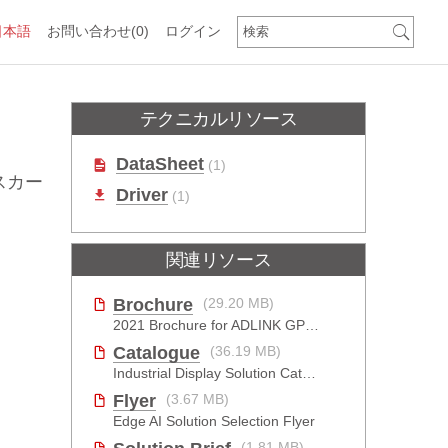
日本語
お問い合わせ
(0)
ログイン
テクニカルリソース
DataSheet
(1)
クスカー
Driver
(1)
関連リソース
Brochure
(29.20 MB)
2021 Brochure for ​ADLINK GPU Solutions
Catalogue
(36.19 MB)
Industrial Display Solution Catalog 2026
Flyer
(3.67 MB)
Edge AI Solution Selection Flyer
(1.81 MB)