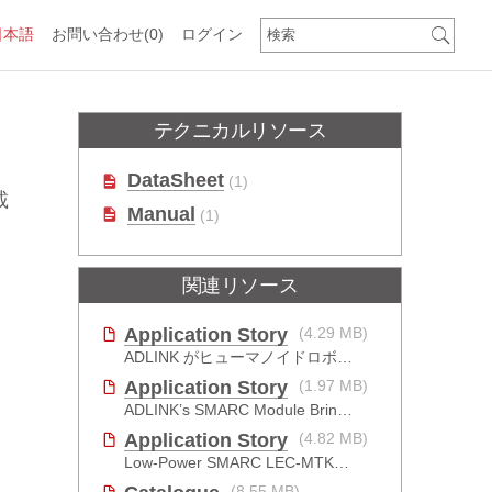
日本語
お問い合わせ
(0)
ログイン
テクニカルリソース
DataSheet
(1)
載
Manual
(1)
関連リソース
Application Story
(4.29 MB)
ADLINK がヒューマノイドロボットの新たな飛躍をどのように推進したか
Application Story
(1.97 MB)
ADLINK’s SMARC Module Brings Increased Customization to Automated Fare Boxes
Application Story
(4.82 MB)
Low-Power SMARC LEC-MTK-I1200
）
(8.55 MB)