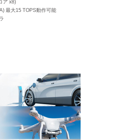
コア x8)
 (HTA) 最大15 TOPS動作可能
メラ