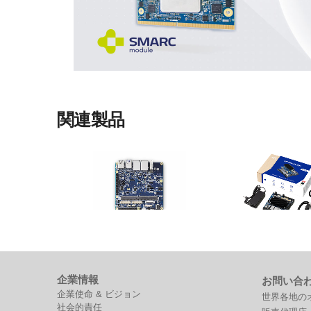
関連製品
I-Pi SMARC Plus
I-Pi SMARC RB5
M.2拡張付きSMARC 2.1リファレン
Qualcomm® Robotics
スキャリアボード
フォームベースのI-Pi S
企業情報
お問い合
キット
企業使命 & ビジョン
世界各地の
社会的責任