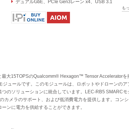
デュアルGbE、PCIe Gen3レーン x4、USB 3.1
も
リアルタイム I/O (GPIO, UART, I2C, SPI)
最大15TOPSのQualcomm® Hexagon™ Tensor Accelerato
たSMARCモジュールです。このモジュールは、ロボットやドローンの
つのソリューションに統合しています。LEC-RB5 SMARC
台のカメラのサポート、および低消費電力を提供します。コン
ローンに電力を供給することができます。