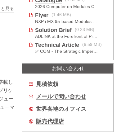
Catalogue
2026 Computer on Modules Catalog (COM-HPC, COM Express , SMARC, OSM, Qseven and ETX)
っと見る
Flyer
(1.46 MB)
NXP i.MX 95-based Modules For The Intelligent Edge
Solution Brief
(0.23 MB)
ADLINK at the Forefront of Project Cassini
Technical Article
(6.59 MB)
✅ COM - The Strategic Imperative
お問い合わせ
rを搭載し
見積依頼
アプリケ
メールで問い合わせ
モジュー
シューマ
世界各地のオフィス
販売代理店