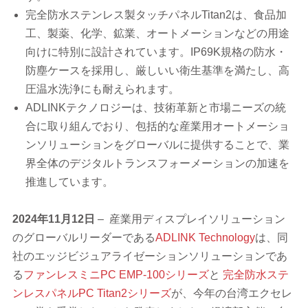
完全防水ステンレス製タッチパネルTitan2は、食品加
工、製薬、化学、鉱業、オートメーションなどの用途
向けに特別に設計されています。IP69K規格の防水・
防塵ケースを採用し、厳しいい衛生基準を満たし、高
圧温水洗浄にも耐えられます。
ADLINKテクノロジーは、技術革新と市場ニーズの統
合に取り組んでおり、包括的な産業用オートメーショ
ンソリューションをグローバルに提供することで、業
界全体のデジタルトランスフォーメーションの加速を
推進しています。
2024
年11月12日
– 産業用ディスプレイソリューション
のグローバルリーダーである
ADLINK Technology
は、同
社のエッジビジュアライゼーションソリューションであ
る
ファンレスミニPC EMP-100シリーズ
と
完全防水ステ
ンレスパネルPC Titan2シリーズ
が、今年の台湾エクセレ