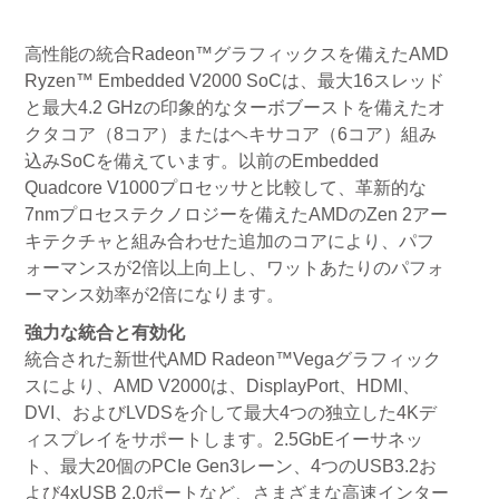
高性能の統合Radeon™グラフィックスを備えたAMD
Ryzen™ Embedded V2000 SoCは、最大16スレッド
と最大4.2 GHzの印象的なターボブーストを備えたオ
クタコア（8コア）またはヘキサコア（6コア）組み
込みSoCを備えています。以前のEmbedded
Quadcore V1000プロセッサと比較して、革新的な
7nmプロセステクノロジーを備えたAMDのZen 2アー
キテクチャと組み合わせた追加のコアにより、パフ
ォーマンスが2倍以上向上し、ワットあたりのパフォ
ーマンス効率が2倍になります。
強力な統合と有効化
統合された新世代AMD Radeon™Vegaグラフィック
スにより、AMD V2000は、DisplayPort、HDMI、
DVI、およびLVDSを介して最大4つの独立した4Kデ
ィスプレイをサポートします。2.5GbEイーサネッ
ト、最大20個のPCIe Gen3レーン、4つのUSB3.2お
よび4xUSB 2.0ポートなど、さまざまな高速インター