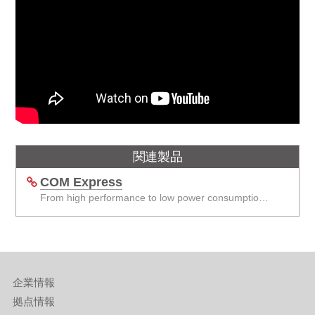
関連製品
COM Express
From high performance to low power consumption COM Express solutions
企業情報
拠点情報