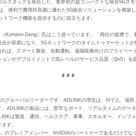
トコルスタックを統合した、業界初の超コンパクトな統合
5Gス
、便利で費用対高価に優れた5G統合ソリューションを構築して、O
ネットワーク機能を提供するのに役立ちます。
デン（Komann Deng）氏はこう述べています。「両社の提携
統合が容易になり、5Gネットワークのタイムトゥマーケットが
れれば、スマート製造、自動運転、遠隔医療向けのプライベート
ションやデプロイメントで高レベルのサービス品質（QoS）を
＃＃＃
グのグルーバルリーダーです。ADLINKの理念は、AIで人、
。ADLINKの製品には、堅牢なボード、リアルタイムのデータ
LINKは製造、通信、ヘルスケア、軍事、エネルギー、インフ
います。
s Alliance」のプレミアメンバー、NVIDIAのパートナーであるだけでな