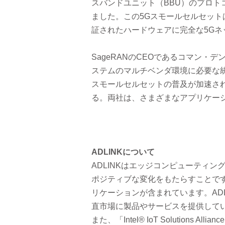
スバンドユニット（BBU）のプロ
ました。この5Gスモールセルセットは
証されたハードウェアに完全な5G
SageRANのCEOであるコマン・
ステムのマルチベンダ環境に必要な
スモールセルセットの普及が加速さ
る。両社は、さまざまなアプリケー
ADLINK
について
ADLINKはエッジコンピューティン
ポジティブな変化をもたらすことです
リケーションが含まれています。AD
直市場に製品やサービスを提供して
また、「Intel® IoT Solution