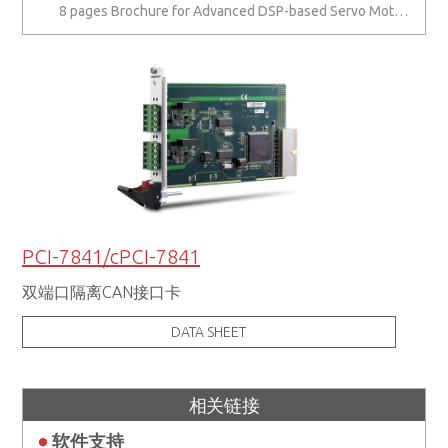
8 pages Brochure for Advanced DSP-based Servo Motion Controller:S141
PCI-7841/cPCI-7841
双端口隔离CAN接口卡
DATA SHEET
相关链接
软件支持