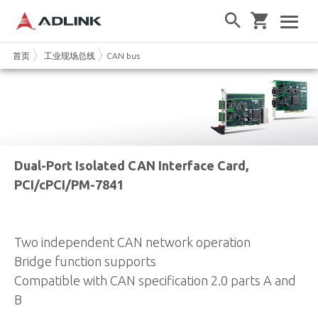
首页
工业现场总线
CAN bus
Dual-Port Isolated CAN Interface Card,
PCI/cPCI/PM-7841
Two independent CAN network operation
Bridge function supports
Compatible with CAN specification 2.0 parts A and
B