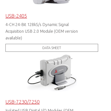
USB-2405
4-CH 24-Bit 128kS/s Dynamic Signal
Acquisition USB 2.0 Module (OEM version
available)
DATA SHEET
USB-7230/7250
Isolated USB Digital I/O Modules (OEM