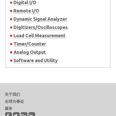
Digital I/O
Remote I/O
Dynamic Signal Analyzer
Digitizers/Oscilloscopes
Load Cell Measurement
Timer/Counter
Analog Output
Software and Utility
关于我们
全球办事处
服务