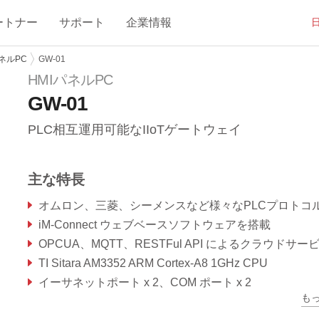
ートナー
サポート
企業情報
パネルPC
GW-01
HMIパネルPC
GW-01
PLC相互運用可能なIIoTゲートウェイ
主な特長
オムロン、三菱、シーメンスなど様々なPLCプロトコルをサポー
iM-Connect ウェブベースソフトウェアを搭載
OPCUA、MQTT、RESTFul API によるクラウドサービスコネクティビテ
TI Sitara AM3352 ARM Cortex-A8 1GHz CPU
イーサネットポート x 2、COM ポート x 2
も
19.2V～28.8V 絶縁電源