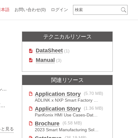
日本語
お問い合わせ
(0)
ログイン
テクニカルリソース
DataSheet
(1)
Manual
(3)
関連リソース
ト
Application Story
(5.70 MB)
ADLINK x NXP Smart Factory Transformation with AI
ィ
Application Story
(1.36 MB)
PanKonix HMI Use Cases-Data Visualization for Oil & Gas and Water
Brochure
(6.58 MB)
っと見る
2023 Smart Manufacturing Solutions Brochure
(36.19 MB)