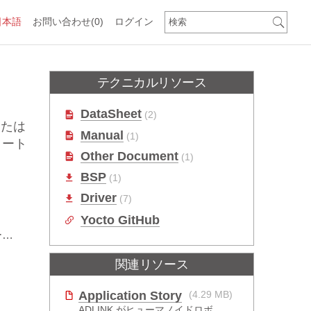
日本語
お問い合わせ
(0)
ログイン
テクニカルリソース
DataSheet
(2)
 または
Manual
(1)
ショート
Other Document
(1)
BSP
(1)
Driver
(7)
Yocto GitHub
C
関連リソース
Application Story
(4.29 MB)
ADLINK がヒューマノイドロボットの新たな飛躍をどのように推進したか