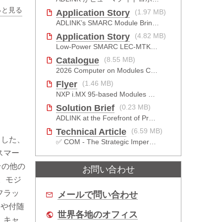
っと見る
Application Story
(1.97 MB)
ADLINK’s SMARC Module Brings Increased Customization to Automated Fare Boxes
Application Story
(4.82 MB)
Low-Power SMARC LEC-MTK-I1200
Catalogue
(8.55 MB)
2026 Computer on Modules Catalog (COM-HPC, COM Express , SMARC, OSM, Qseven and ETX)
Flyer
(1.46 MB)
NXP i.MX 95-based Modules For The Intelligent Edge
Solution Brief
(0.23 MB)
ADLINK at the Forefront of Project Cassini
Technical Article
(6.59 MB)
とした、
✅ COM - The Strategic Imperative
スマー
その他の
お問い合わせ
す。モジ
フラッ
メールで問い合わせ
 や付随
世界各地のオフィス
。キャ