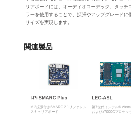
リアボードには、オーディオコーデック、タッチ
ラーを使用することで、拡張やアップグレードに
サイズを実現します。
関連製品
I-Pi SMARC Plus
LEC-ASL
M.2拡張付きSMARC 2.1リファレン
第7世代インテル® Atom®
スキャリアボード
およびx7000Cプロセッ
Amston Lake）搭載S
トサイズモジュール