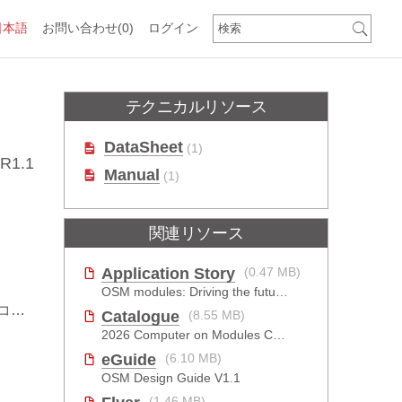
日本語
お問い合わせ
(0)
ログイン
テクニカルリソース
DataSheet
(1)
R1.1
Manual
(1)
関連リソース
Application Story
(0.47 MB)
OSM modules: Driving the future of EV charging
oC
Catalogue
(8.55 MB)
2026 Computer on Modules Catalog (COM-HPC, COM Express , SMARC, OSM, Qseven and ETX)
eGuide
(6.10 MB)
OSM Design Guide V1.1
(1.46 MB)