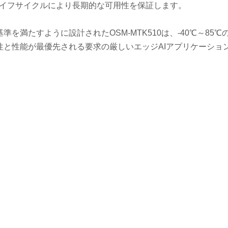
製品ライフサイクルにより長期的な可用性を保証します。
満たすように設計されたOSM-MTK510は、-40℃～85℃
と性能が最優先される要求の厳しいエッジAIアプリケーショ