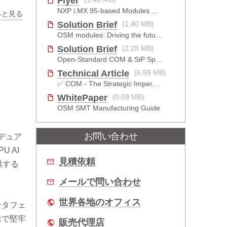
Flyer
NXP i.MX 95-based Modules For The Intelligent Edge
っと見る
Solution Brief
(1.40 MB)
OSM modules: Driving the future of EV charging_JP
Solution Brief
(2.28 MB)
Open-Standard COM & SiP Specification Selection_JP
Technical Article
(6.59 MB)
✅ COM - The Strategic Imperative
WhitePaper
(0.09 MB)
OSM SMT Manufacturing Guide
お問い合わせ
。デュア
U AI
見積依頼
供する
メールで問い合わせ
世界各地のオフィス
ンタフェ
用途で堅牢
販売代理店