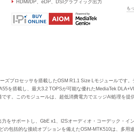
HDMI/DP、eDP、DSIグラフィック出力
も
10/100/1000 RGMiiイーサネット
510シリーズプロセッサを搭載したOSM R1.1 Size Lモジュールです
-A55を搭載し、最大3.2 TOPSが可能な優れたMediaTek DLA+VP
適です。このモジュールは、超低消費電力でエッジAI処理を提
ク出力をサポートし、GbE x1、I2Sオーディオ・コーデック・イ
フェースなどの包括的な接続オプションを備えたOSM-MTK510は、多