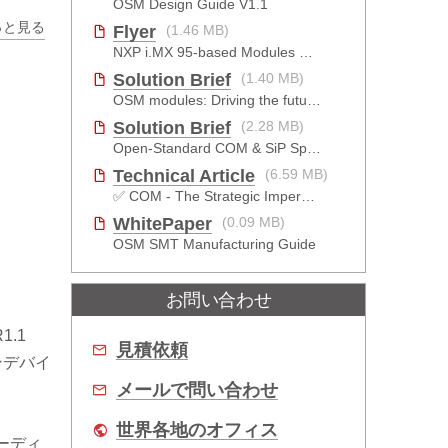
OSM Design Guide V1.1
っと見る
Flyer
(1.46 MB)
NXP i.MX 95-based Modules For The Intelligent Edge
Solution Brief
(1.40 MB)
OSM modules: Driving the future of EV charging_JP
Solution Brief
(2.28 MB)
Open-Standard COM & SiP Specification Selection_JP
Technical Article
(6.59 MB)
✅ COM - The Strategic Imperative
WhitePaper
(0.09 MB)
OSM SMT Manufacturing Guide
お問い合わせ
1.1
見積依頼
オンデバイ
メールで問い合わせ
世界各地のオフィス
オーディ