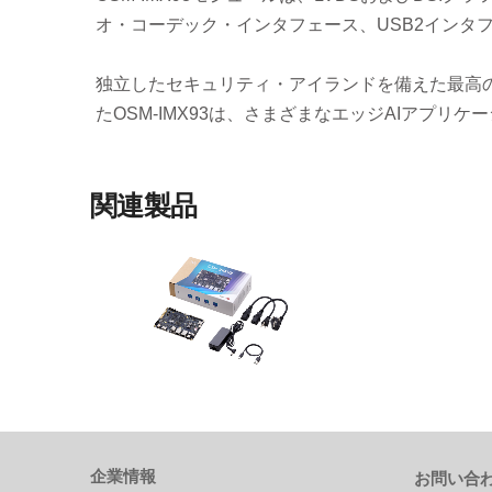
オ・コーデック・インタフェース、USB2インタ
独立したセキュリティ・アイランドを備えた最高の
たOSM-IMX93は、さまざまなエッジAIアプリ
関連製品
I-Pi OSM IMX93
NXP® i.MX 93デュアルコアArm®
Cortex-A55 & M33ベースのI-Pi
OSM開発キット
企業情報
お問い合