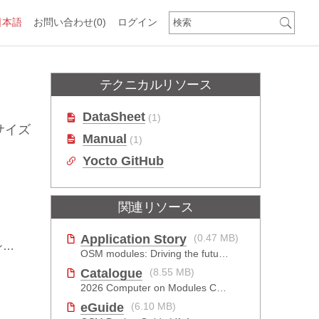
日本語
お問い合わせ
(0)
ログイン
テクニカルリソース
DataSheet
(1)
1サイズ
Manual
(1)
Yocto GitHub
関連リソース
Application Story
(0.47 MB)
ズ
OSM modules: Driving the future of EV charging
Catalogue
(8.55 MB)
2026 Computer on Modules Catalog (COM-HPC, COM Express , SMARC, OSM, Qseven and ETX)
eGuide
(6.10 MB)