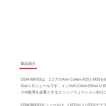
製品紹介
OSM-IMX93は、2コアのArm Cortex-A55とM
Size Lモジュールです。インSoCのArm Etho
スAI処理を必要とするエッジソリューション向け
OSM-IMX93モジュールは、LVDSおよびDSIグラフ