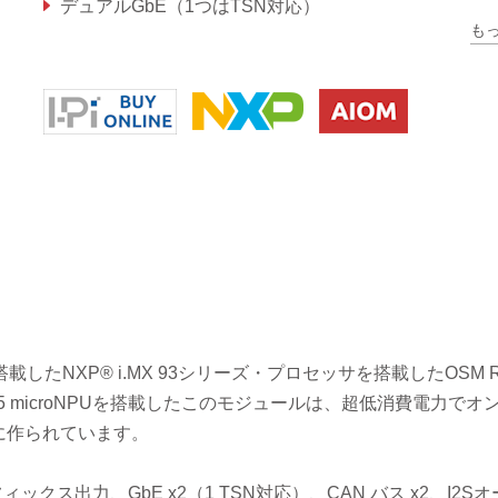
デュアルGbE（1つはTSN対応）
も
堅牢な動作温度オプション：-40℃～85℃
33を搭載したNXP® i.MX 93シリーズ・プロセッサを搭載したOSM R
s U-65 microNPUを搭載したこのモジュールは、超低消費電力で
に作られています。
ィックス出力、GbE x2（1 TSN対応）、CAN バス x2、I2S