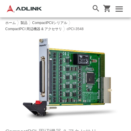
ホーム
製品
CompactPCI/シリアル
CompactPCI 周辺機器 & アクセサリ
cPCI-3548