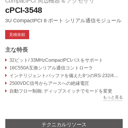
CompactPCI 周辺機器 & アクセサリ
cPCI-3548
3U CompactPCI 8 ポート シリアル通信モジュール
見積依頼
主な特長
32ビット/ 33MHzCompactPCIバスをサポート
16C550A互換シリアル通信コントローラ
インテリジェントバッファを備えた8つのRS-232/422/485 非同期通信ポート
2500VDC信号からアースへの絶縁電圧
自動フロー制御; ディップスイッチでモードを変更
もっと見る
プラグアンドプレイ、PCI BIOSによって自動的に割り当てられたIRQおよびI/Oアドレス、共有IRQ
テクニカルリソース