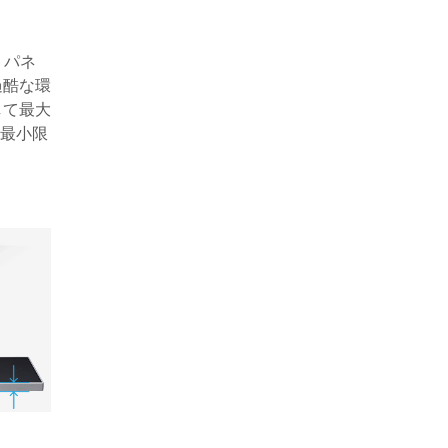
トパネ
過酷な環
して最大
を最小限