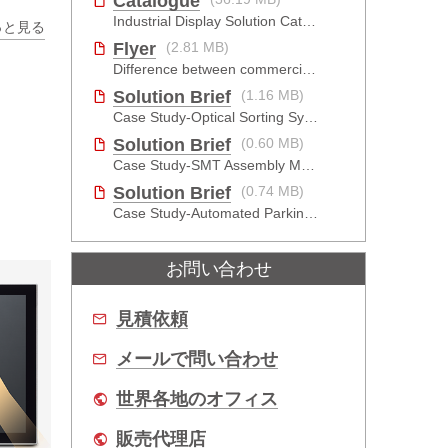
Catalogue
Industrial Display Solution Catalog 2026
っと見る
Flyer
(2.81 MB)
Difference between commercial & industrial monitor
Solution Brief
(1.16 MB)
Case Study-Optical Sorting System-Monitor
Solution Brief
(0.60 MB)
Case Study-SMT Assembly Machine-Open Frame Monitor
Solution Brief
(0.74 MB)
Case Study-Automated Parking-Open Frame Monitor
お問い合わせ
見積依頼
メールで問い合わせ
世界各地のオフィス
販売代理店