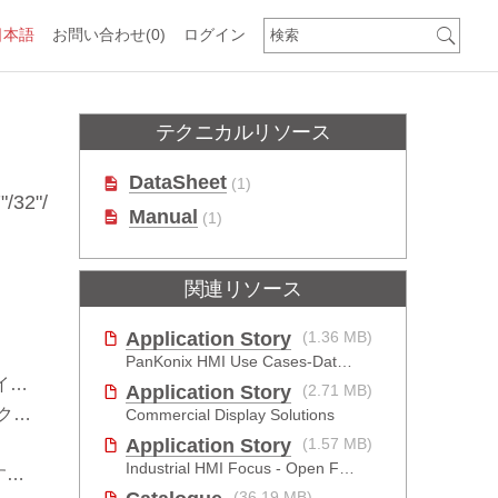
日本語
お問い合わせ
(0)
ログイン
テクニカルリソース
DataSheet
(1)
"/32"/
Manual
(1)
関連リソース
Application Story
(1.36 MB)
PanKonix HMI Use Cases-Data Visualization for Oil & Gas and Water
寿命
Application Story
(2.71 MB)
0寿命
Commercial Display Solutions
Application Story
(1.57 MB)
Industrial HMI Focus - Open Frame Monitor
上
(36.19 MB)