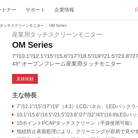
ートナー
サポート
企業情報
タッチスクリーンモニター
OM Series
産業用タッチスクリーンモニター
OM Series
7"/10.1"/12.1"/15"/15.6"/17"/18.5"/19"/21.5"/23.8"/27
43" オープンフレーム産業用タッチモニター
見積依頼
主な特長
7"/12.1"/15"/17"/19"（4:3）LCDパネル、LEDバックライト、最大50,000
10.1"/15.6"/18.5"/21.5"/23.8"/27"/32"/43"(16:9)LEDバックライト付きLCDパネル、最大50,00
10ポイントPCAPタッチスクリーン（手袋使用可能）
指紋防止表面処理により、クリーニングが容易で見やすさを向