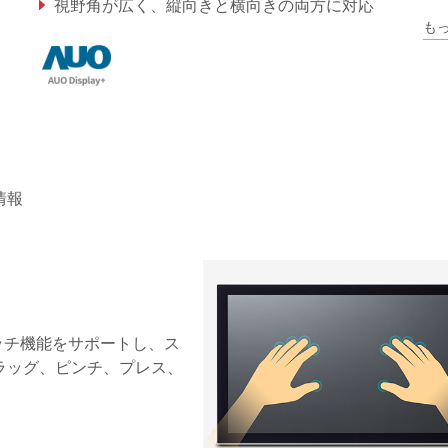
視野角が広く、縦向きと横向きの両方に対応
も
IP 65等級の防水・防塵性能
情報
タッチ機能をサポートし、ス
ラッグ、ピンチ、プレス、