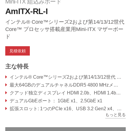
Mini-ITX 組込みボード
AmITX-RL-I
インテル® Core™シリーズ2および第14/13/12世代
Core™ プロセッサ搭載産業用Mini-ITX マザーボー
ド
見積依頼
主な特長
インテル® Core™シリーズ2および第14/13/12世代 Core™ プロセッサとQ670 チップセット、最大 65W
最大64GBのデュアルチャネルDDR5 4800 MHzメモリ
クアッド独立ディスプレイ HDMI 2.0b、HDMI 1.4b、DP 1.4a、LVDSまたはeDP
デュアルGbEポート： 1GbE x1、2.5GbE x1
拡張スロット: 1つのPCIe x16、USB 3.2 Gen2 x4、USB 3.2 Gen1 x2、USB 2.0 x4、M.2 B-key x1、M.2 E-key x1、M.2 M-key x2
もっと見る