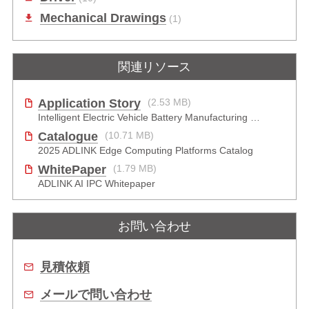
Mechanical Drawings
(1)
関連リソース
Application Story
(2.53 MB)
Intelligent Electric Vehicle Battery Manufacturing Solutions
Catalogue
(10.71 MB)
2025 ADLINK Edge Computing Platforms Catalog
WhitePaper
(1.79 MB)
ADLINK AI IPC Whitepaper
お問い合わせ
見積依頼
メールで問い合わせ