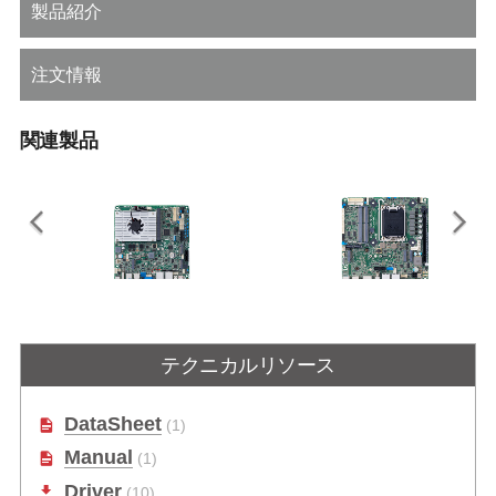
製品紹介
注文情報
関連製品
AmITX-ALN
AmITX-RL-WV
テクニカルリソース
インテル® N97プロセッサ搭載産業
インテル® Core™ シリーズ2および
用Mini-ITXマザーボード
第14/13/12世代インテル® Core™
プロセッサ対応、H610チップセッ
ト搭載ワイド電圧対応Mini-ITXマザ
DataSheet
(1)
ーボード
Manual
(1)
Driver
(10)