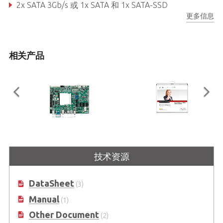
2x SATA 3Gb/s 或 1x SATA 和 1x SATA-SSD
更多信息
支持军用宽温：-40°C 至 +85°C
相关产品
Q7-BASE
Q7-Starterkit
技术资源
兼容 Qseven® 标准，支持所有强制
入门套件让您可以直接使用载板设计
的 I/O 接口
及软件验证。可搭配 Q7-BT、Q7-
BW、Q7-AL 使用
DataSheet
(3)
Manual
(1)
Other Document
(2)