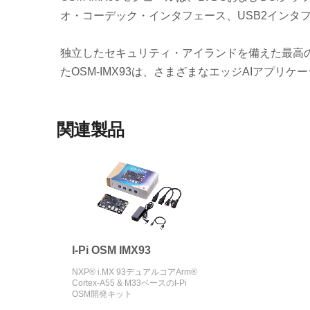
オ・コーデック・インタフェース、USB2インタ
独立したセキュリティ・アイランドを備えた最高の
たOSM-IMX93は、さまざまなエッジAIアプリ
関連製品
I-Pi OSM IMX93
NXP® i.MX 93デュアルコアArm®
Cortex-A55 & M33ベースのI-Pi
OSM開発キット