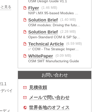
OSM Design Guide V1.1
っと見る
Flyer
(1.46 MB)
NXP i.MX 95-based Modules For The Intelligent Edge
Solution Brief
(1.40 MB)
OSM modules: Driving the future of EV charging_JP
Solution Brief
(2.28 MB)
Open-Standard COM & SiP Specification Selection_JP
Technical Article
(6.59 MB)
✅ COM - The Strategic Imperative
WhitePaper
(0.09 MB)
OSM SMT Manufacturing Guide
お問い合わせ
1.1
見積依頼
オンデバイ
メールで問い合わせ
世界各地のオフィス
オーディ