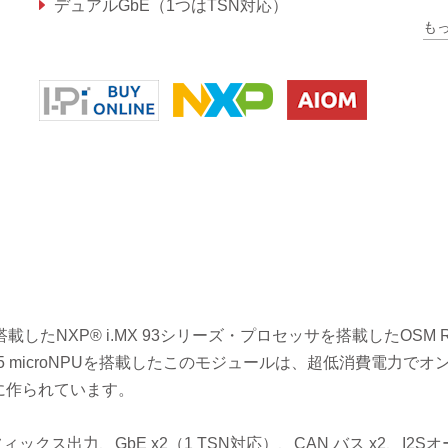
デュアルGbE（1つはTSN対応）
も
堅牢な動作温度オプション：-40℃～85℃
33を搭載したNXP® i.MX 93シリーズ・プロセッサを搭載したOSM R
s U-65 microNPUを搭載したこのモジュールは、超低消費電力で
に作られています。
ィックス出力、GbE x2（1 TSN対応）、CAN バス x2、I2S