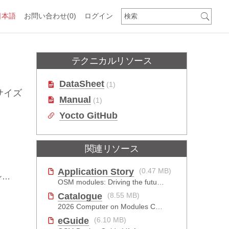
日本語
お問い合わせ
(0)
ログイン
テクニカルリソース
DataSheet
(1)
1サイズ
Manual
(1)
Yocto GitHub
関連リソース
Application Story
(0.47 MB)
ズ
OSM modules: Driving the future of EV charging
Catalogue
(8.55 MB)
2026 Computer on Modules Catalog (COM-HPC, COM Express , SMARC, OSM, Qseven and ETX)
eGuide
(6.10 MB)