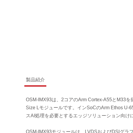
製品紹介
OSM-IMX93は、2コアのArm Cortex-A55とM
Size Lモジュールです。インSoCのArm Etho
スAI処理を必要とするエッジソリューション向け
OSM-IMX93モジュールは、LVDSおよびDSIグラフ