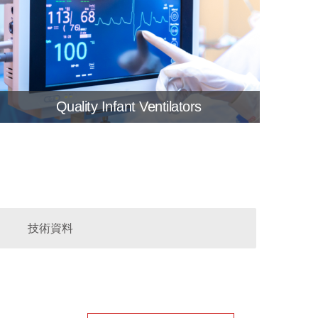
Quality Infant Ventilators
APPLICATION STORY
技術資料
Providing High-Reliability for Quality
Infant Ventilators