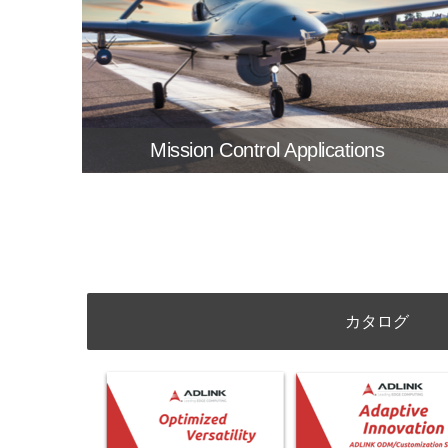
Mission Control Applications
SOLUTION BRIEF
カタログ
Creating Next Generation Military
Tactical LRU