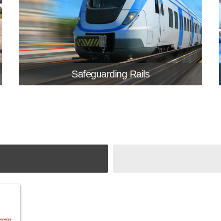
Safeguarding Rails
APPLICATION STORY
Safeguarding Rails With Locomotive
Streaming Event Recording