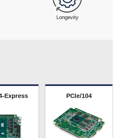
Longevity
タ
4-Express
PCIe/104