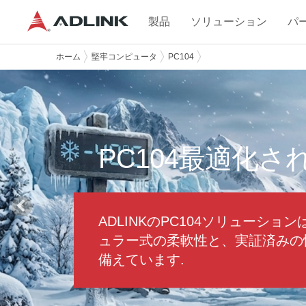
製品
ソリューション
パ
ホーム
堅牢コンピュータ
PC104
PC104最適化さ
ADLINKのPC104ソリューシ
ュラー式の柔軟性と、実証済みの
備えています.