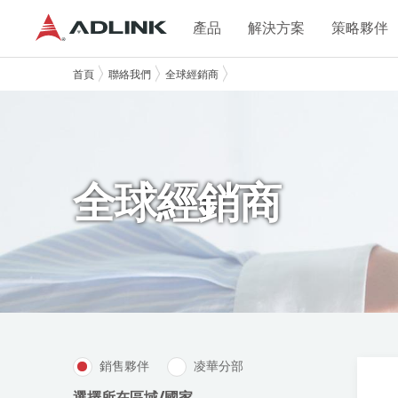
產品
解決方案
策略夥伴
首頁
聯絡我們
全球經銷商
全球經銷商
銷售夥伴
凌華分部
選擇所在區域/國家