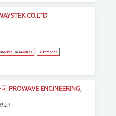
STEK CO.LTD
omputer-On-Modules
Automation
OWAVE ENGINEERING,
5樓之1