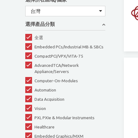
台灣
選擇產品分類
全選
Embedded PCs/Industrial MB & SBCs
CompactPCI/VPX/VITA-75
AdvancedTCA/Network
Appliance/Servers
Computer-On-Modules
Automation
Data Acquisition
Vision
PXI, PXIe & Modular Instruments
Healthcare
Embedded Graphics/MXM