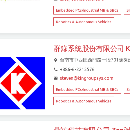
Embedded PCs/Industrial MB & SBCs
S
Robotics & Autonomous Vehicles
群錄系統股份有限公司 Kingro
台南市中西區西門路一段701號8
+886-6-2215576
steven@kingroupsys.com
Embedded PCs/Industrial MB & SBCs
S
Robotics & Autonomous Vehicles