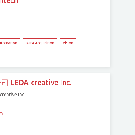
tech
utomation
Data Acquisition
Vision
A-creative Inc.
ive Inc.
om