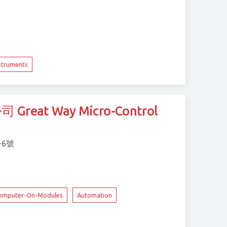
nstruments
at Way Micro-Control
-6號
omputer-On-Modules
Automation