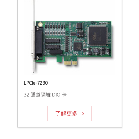
LPCIe-7230
32 通道隔離 DIO 卡
PCI
了解更多
96
卡