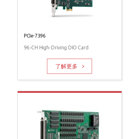
PCI
PCIe-7396
EM
96
96-CH High-Driving DIO Card
了解更多