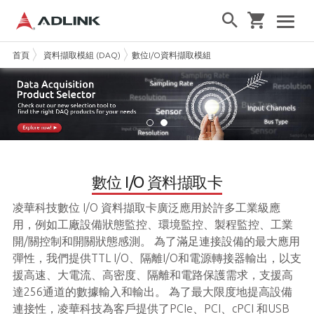
首頁
資料擷取模組 (DAQ)
數位I/O資料擷取模組
數位 I/O 資料擷取卡
凌華科技數位 I/O 資料擷取卡廣泛應用於許多工業級應
用，例如工廠設備狀態監控、環境監控、製程監控、工業
開/關控制和開關狀態感測。 為了滿足連接設備的最大應用
彈性，我們提供TTL I/O、隔離I/O和電源轉接器輸出，以支
援高速、大電流、高密度、隔離和電路保護需求，支援高
達256通道的數據輸入和輸出。 為了最大限度地提高設備
連接性，凌華科技為客戶提供了PCIe、PCI、cPCI 和USB