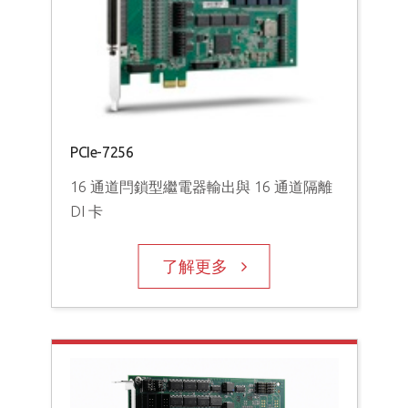
PCI
64
PCIe-7256
16 通道閂鎖型繼電器輸出與 16 通道隔離
DI 卡
了解更多