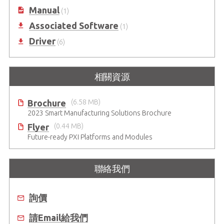
Manual
(1)
Associated Software
(1)
Driver
(6)
相關資源
Brochure
(6.58 MB)
2023 Smart Manufacturing Solutions Brochure
Flyer
(0.44 MB)
Future-ready PXI Platforms and Modules
聯絡我們
詢價
請Email給我們