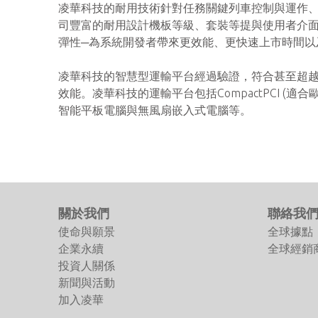
凌華科技的耐用技術針對任務關鍵列車控制與運作
司豐富的耐用設計機板等級、套裝等提與使用者介
彈性─為系統開發者帶來更效能、更快速上市時間以
凌華科技的智慧型運輸平台經過驗證，符合甚至超
效能。凌華科技的運輸平台包括CompactPCI (適合
智能平板電腦與無風扇嵌入式電腦等。
關於我們
聯絡我
使命與願景
全球據點
企業永續
全球經銷
投資人關係
新聞與活動
加入凌華