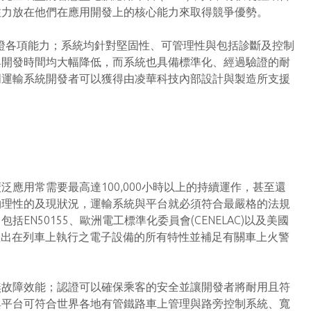
注力放在他們在應用開發上的核心能力來取得競爭優勢。
驗證各項能力；系統均針對堅固性、可管理性與包括診斷及控制
與開發時間均大幅降低，而系統也具備標準化、經過驗證的耐
明運輸系統開發者可以獲得由凌華科技內部設計與製造所支援
應用常需要最高達100,000小時以上的持續運作，甚至還
物理性的及現狀況，運輸系統與平台就必須符合最嚴格的法規
N50155、歐洲電工標準化委員會(CENELAC)以及美國
定義出在列車上執行之電子設備的所有特性並補足有關車上火警
無故障效能；認證可以確保乘客的安全並讓開發者將耐用且符
與平台可符合世界各地有管鐵路車上管理與路旁控制系統、寬