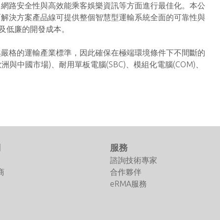
、網路安全性與高效能乘客娛樂資訊等方面進行最佳化。本公
面解決方案產品線可提供整個智慧型運輸系統全面的可靠性與
及低廉的開發成本。
越嚴格的運輸產業標準，因此確保在極端環境條件下不間斷的
歐洲與中國市場)、耐用單板電腦(SBC)、模組化電腦(COM)、
們
服務
諮詢技術專家
商
合作夥伴
eRMA服務