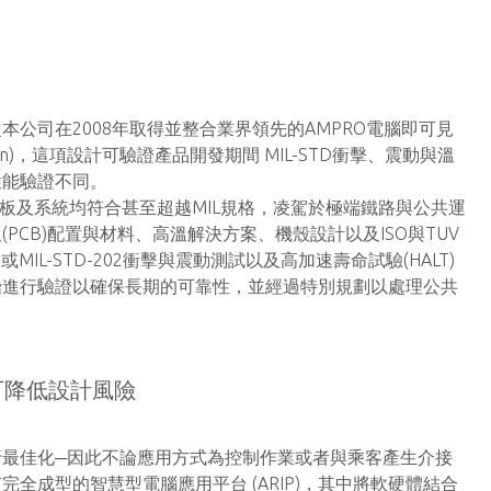
公司在2008年取得並整合業界領先的AMPRO電腦即可見
ign)，這項設計可驗證產品開發期間 MIL-STD衝擊、震動與溫
性能驗證不同。
™)主機板及系統均符合甚至超越MIL規格，凌駕於極端鐵路與公共運
CB)配置與材料、高溫解決方案、機殼設計以及ISO與TUV
MIL-STD-202衝擊與震動測試以及高加速壽命試驗(HALT)
始進行驗證以確保長期的可靠性，並經過特別規劃以處理公共
平台可降低設計風險
最佳化─因此不論應用方式為控制作業或者與乘客產生介接
全成型的智慧型電腦應用平台 (ARIP)，其中將軟硬體結合