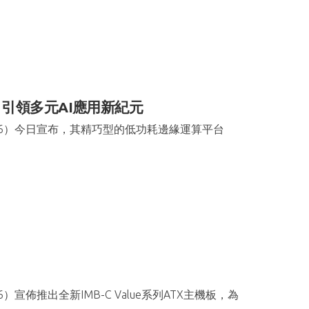
理器 引領多元AI應用新紀元
66）今日宣布，其精巧型的低功耗邊緣運算平台
宣佈推出全新IMB-C Value系列ATX主機板，為