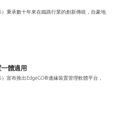
66）秉承數十年來在鐵路行業的創新傳統，自豪地
置一體適用
6）宣布推出EdgeGO®邊緣裝置管理軟體平台，