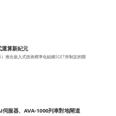
式運算新紀元
6）推出嵌入式技術標準化組織SGET所制定的開
I伺服器、AVA-1000列車對地閘道