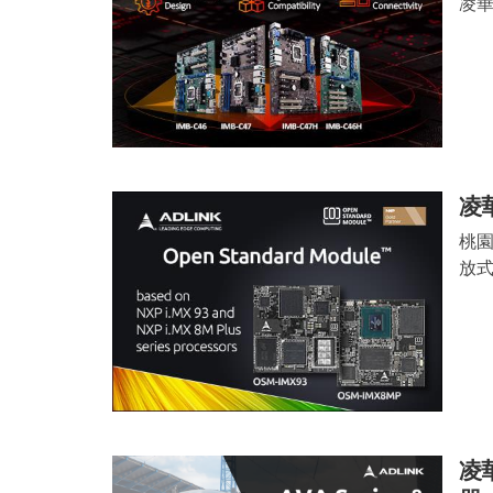
凌華
凌
桃園
放式
凌