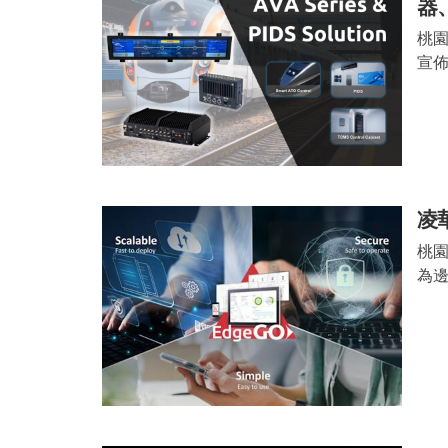
器
桃園
宣佈
凌
桃園
為邊