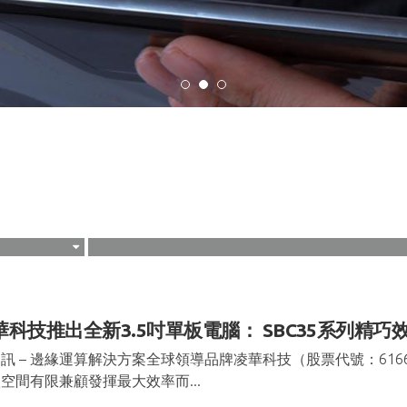
華科技推出全新3.5吋單板電腦： SBC35系列精巧
訊 – 邊緣運算解決方案全球領導品牌凌華科技（股票代號：6166）
空間有限兼顧發揮最大效率而...