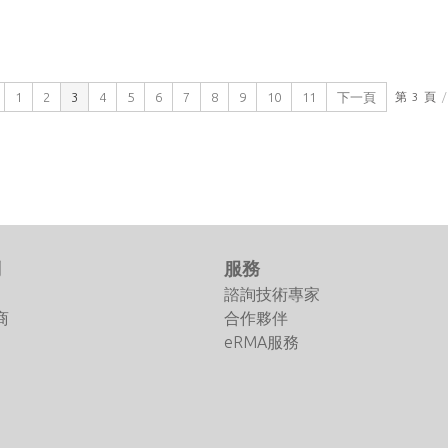
1
2
3
4
5
6
7
8
9
10
11
下一頁
第
3
頁
/
們
服務
諮詢技術專家
商
合作夥伴
eRMA服務