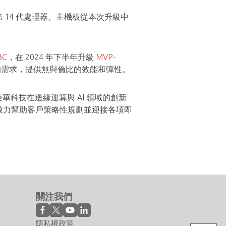
第 14 代處理器。主機板從本次升級中
BC
，在 2024 年下半年升級
MVP-
長的需求，提供無與倫比的效能和彈性。
凌華科技在邊緣運算與 AI 領域的創新
致力幫助客戶策略性規劃並迎接各項即
關注我們
隱私權政策