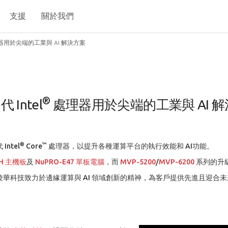
支援
關於我們
處理器用於尖端的工業與 AI 解決方案
®
Intel
處理器用於尖端的工業與 AI 
®
™
ntel
Core
處理器，以提升各種運算平台的執行效能和 AI功能。
7H 主機板
及
NuPRO-E47 單板電腦
，而
MVP-5200
/
MVP-6200
系列的升級
出凌華科技致力於邊緣運算與 AI 領域創新的精神，為客戶提供先進且迎合