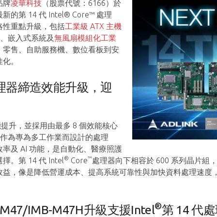
品牌
凌華科技
（股票代號：6166）於
14 代 Intel® Core™ 處理
略性重點升級，包括
工業級 ATX 主機
、嵌入式系統及
無風扇模組化工業
、零售、自助服務機、數位看板到安
佳化。
理器締造效能升級，迎
提升，並採用由最多 8 個效能核心
構。作為專為多工作業而設計的處理
率及 AI 功能，是自動化、醫療照護
®
™
 14 代 Intel
Core
處理器向下相容於 600 系列晶片
效益，像是降低營運成本、提高系統可靠性與加快資料處理速度
®
47/IMB-M47H升級支援Intel
第 14 代