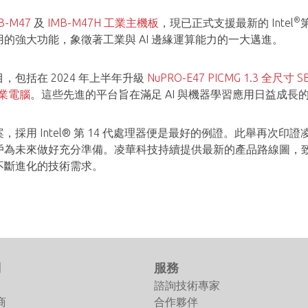
®
-M47
及
IMB-M47H 工業主機板
，現已正式支援最新的 Intel
的強大功能，象徵著工業與 AI 邊緣運算能力的一大邁進。
包括在 2024 年上半年升級
NuPRO-E47 PICMG 1.3 全尺寸 S
工業電腦
。這些先進的平台旨在滿足 AI 與機器學習應用日益成
用 Intel® 第 14 代處理器便是最好的例證。此舉再次印證
戶為未來做好充分準備。凌華科技持續提供最新的產品路線圖，
不斷進化的技術需求。
。
們
服務
諮詢技術專家
商
合作夥伴