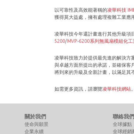
以可靠性及高效能著稱的
凌華科技 IMB
獲得莫大益處，擁有處理複雜工業應用
凌華科技今年還計畫進行其他升級項目，
5200
/
MVP-6200系列無風扇模組化
凌華科技致力於提供最先進的解決方案，採
與卓越方面所提出的承諾，並確保客
將到來的升級及全新計畫，以滿足其
如需更多資訊，請瀏覽
凌華科技網站
關於我們
聯絡我
使命與願景
全球據點
企業永續
全球經銷