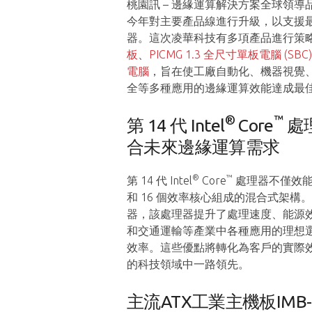
桃園訊 – 邊緣運算解決方案全球領導
今年對主要產品線進行升級，以支援最新的第 
器。這次凌華科技有多項產品進行策
板
、
PICMG 1.3 全尺寸單板電腦 (SBC)
電腦
，旨在使工廠自動化、機器視覺
全等多種應用的邊緣運算效能達成最
®
™
第 14 代 Intel
Core
處
合未來邊緣運算需求
®
™
第 14 代 Intel
Core
處理器不僅效能
和 16 個效率核心組成的混合式架
器，該處理器提升了處理速度、能源效
和交通運輸等產業中各種應用的理想選擇。第
效率。這些優點將轉化為客戶的實際
的科技領域中一路領先。
主流ATX工業主機板IMB-M