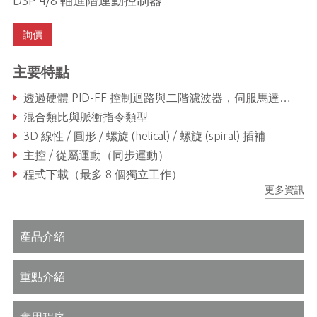
詢價
主要特點
透過硬體 PID-FF 控制迴路與二階濾波器，伺服馬達更新率最高可達 20 KHz
混合類比與脈衝指令類型
3D 線性 / 圓形 / 螺旋 (helical) / 螺旋 (spiral) 插補
主控 / 從屬運動（同步運動）
程式下載（最多 8 個獨立工作）
更多資訊
路徑混合與速度規劃
產品介紹
重點介紹
實用程序