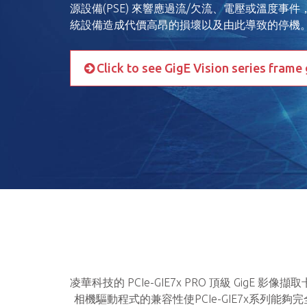
源設備(PSE) 來響應過流/欠流、電壓或溫度事
統設備造成代價高昂的損壞以及由此導致的停機
Click to see GigE Vision series frame
凌華科技的 PCIe-GIE7x PRO 頂級 Gig
相機驅動程式的兼容性使PCIe-GIE7x系列