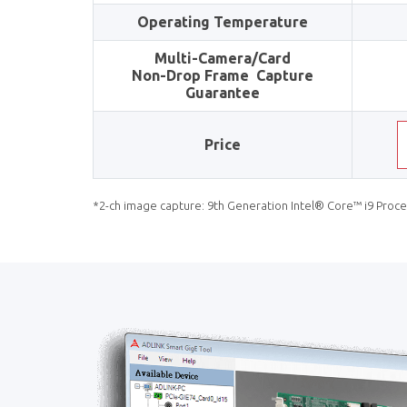
Operating Temperature
Multi-Camera/Card
Non-Drop Frame Capture
Guarantee
Price
*2-ch image capture: 9th Generation Intel® Core™ i9 Proc