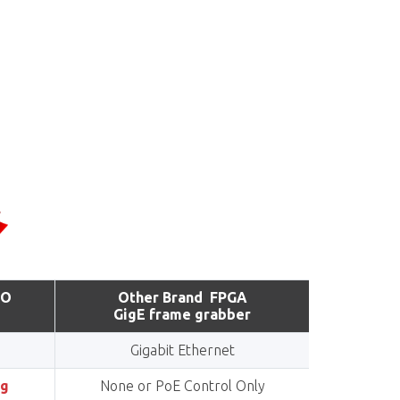
RO
Other Brand FPGA
GigE frame grabber
Gigabit Ethernet
ng
None or PoE Control Only