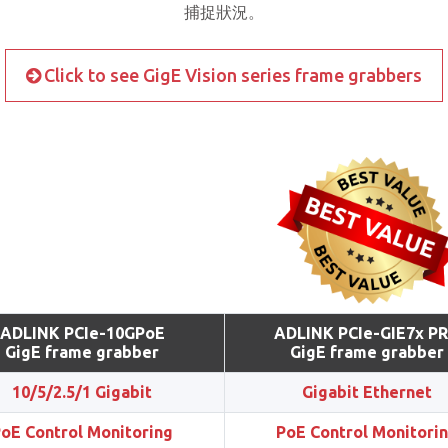
捕捉狀況。
Click to see GigE Vision series frame grabbers
ADLINK PCIe-10GPoE
ADLINK PCIe-GIE7x P
GigE frame grabber
GigE frame grabber
10/5/2.5/1 Gigabit
Gigabit Ethernet
oE Control Monitoring
PoE Control Monitori