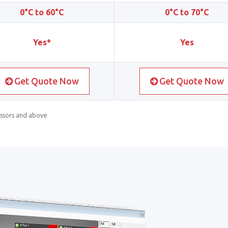
0°C to 60°C
0°C to 70°C
Yes*
Yes
Get Quote Now
Get Quote Now
essors and above