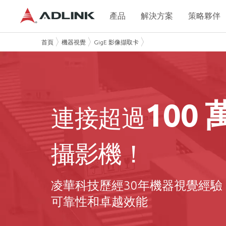
產品
解決方案
策略夥伴
首頁
機器視覺
GigE 影像擷取卡
100
連接超過
攝影機！
凌華科技歷經30年機器視覺經驗
可靠性和卓越效能