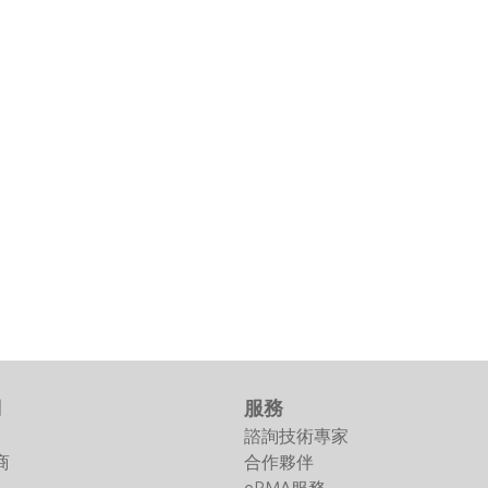
們
服務
諮詢技術專家
商
合作夥伴