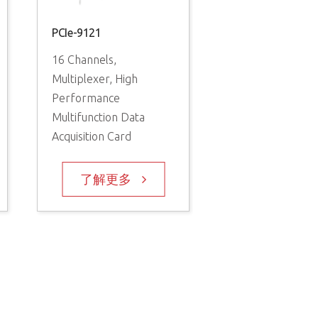
PCIe-9121
PCI-9114 Series
16 Channels,
Multiplexer, High
32 通道 16 位元高達
Performance
250 kS/s 的多功能 D
Multifunction Data
卡
Acquisition Card
了解更多
了解更多