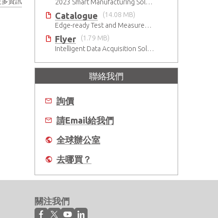
更多資訊
2023 Smart Manufacturing Solutions Brochure
Catalogue
(14.08 MB)
Edge-ready Test and Measurement Solutions
Flyer
(1.79 MB)
Intelligent Data Acquisition Solutions
聯絡我們
詢價
請Email給我們
全球辦公室
去哪買？
關注我們