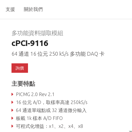
支援
關於我們
多功能資料擷取模組
cPCI-9116
64 通道 16 位元 250 kS/s 多功能 DAQ 卡
詢價
主要特點
PICMG 2.0 Rev 2.1
16 位元 A/D，取樣率高達 250kS/s
64 通道單端點或 32 通道微分輸入
板載 1k 樣本 A/D FIFO
可程式化增益：x1、x2、x4、x8