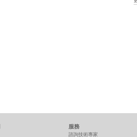
512 配置通道增益隊列
們
服務
諮詢技術專家