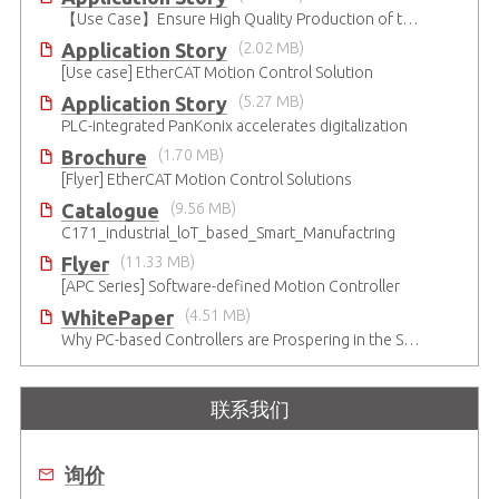
【Use Case】Ensure High Quality Production of the EV Battery
Application Story
(2.02 MB)
[Use case] EtherCAT Motion Control Solution
Application Story
(5.27 MB)
PLC-integrated PanKonix accelerates digitalization
Brochure
(1.70 MB)
[Flyer] EtherCAT Motion Control Solutions
Catalogue
(9.56 MB)
C171_industrial_loT_based_Smart_Manufactring
Flyer
(11.33 MB)
[APC Series] Software-defined Motion Controller
WhitePaper
(4.51 MB)
Why PC-based Controllers are Prospering in the Semiconductor Industry
联系我们
询价