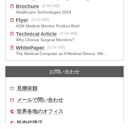
Brochure
(8.94 MB)
Healthcare Technologies 2024
Flyer
(0.63 MB)
ASM Medical Monitor Product Brief
Technical Article
(0.58 MB)
Why Choose Surgical Monitors?
WhitePaper
(0.54 MB)
The Medical Computer as A Medical Device: What Do You Need to Be Mindful Of?
お問い合わせ
見積依頼
メールで問い合わせ
世界各地のオフィス
販売代理店