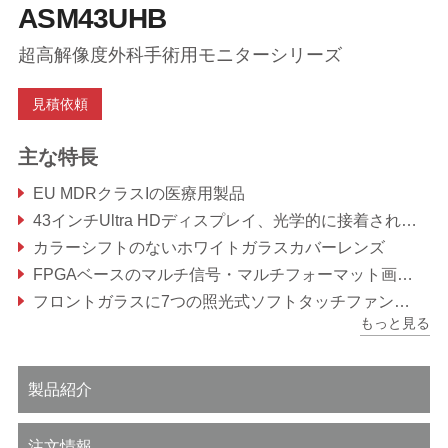
ASM43UHB
超高解像度外科手術用モニターシリーズ
見積依頼
主な特長
EU MDRクラスIの医療用製品
43インチUltra HDディスプレイ、光学的に接着され反射防止コーティングされた安全ガラスによる卓越した可視化能力
カラーシフトのないホワイトガラスカバーレンズ
FPGAベースのマルチ信号・マルチフォーマット画像処理、有線・無線による各種制御オプション
フロントガラスに7つの照光式ソフトタッチファンクションキー
もっと見る
エッジ・トゥ・エッジのガラス表面と最適化されたデザインにより、クリーニングと消毒が簡単かつ迅速に行える。
製品紹介
注文情報