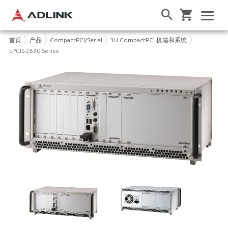
首页
产品
CompactPCI/Serial
3U CompactPCI 机箱和系统
cPCIS-2630 Series