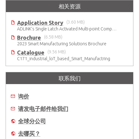
相关资源
Application Story
(3.60 MB)
ADLINK's Single Latch Activated Multi-point Comparison Solution Significantly Reduces the Cost of Passive Component Factories
Brochure
(6.58 MB)
2023 Smart Manufacturing Solutions Brochure
Catalogue
(9.56 MB)
C171_industrial_loT_based_Smart_Manufactring
联系我们
询价
请发电子邮件给我们
全球分公司
去哪买？