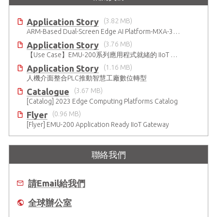
Application Story
(3.82 MB)
ARM-Based Dual-Screen Edge AI Platform-MXA-312M
Application Story
(3.76 MB)
【Use Case】EMU-200系列應用程式就緒的 IIoT 閘道器
Application Story
(1.16 MB)
人機介面整合PLC推動智慧工廠數位轉型
Catalogue
(3.67 MB)
[Catalog] 2023 Edge Computing Platforms Catalog
Flyer
(0.96 MB)
[Flyer] EMU-200 Application Ready IIoT Gateway
聯絡我們
請Email給我們
全球辦公室