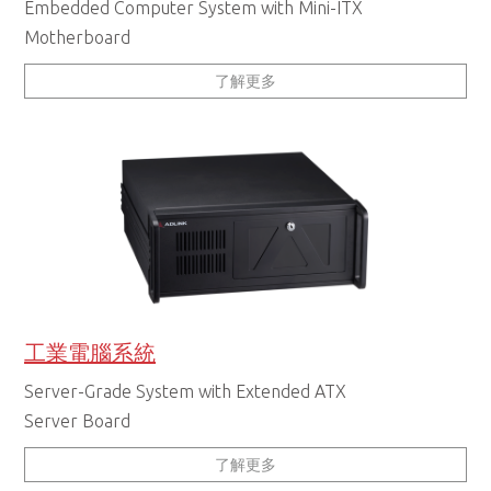
Embedded Computer System with Mini-ITX
Motherboard
了解更多
工業電腦系統
Server-Grade System with Extended ATX
Server Board
了解更多