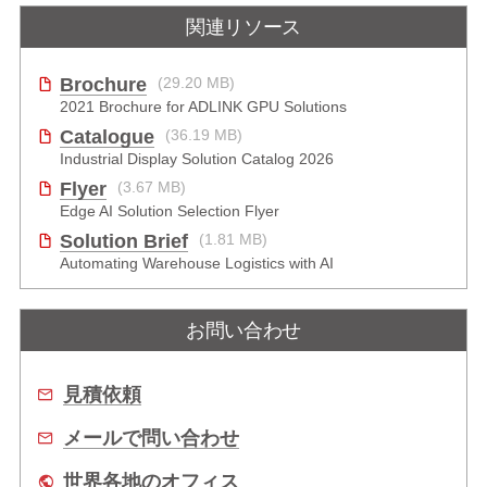
関連リソース
Brochure
(29.20 MB)
2021 Brochure for ​ADLINK GPU Solutions
Catalogue
(36.19 MB)
Industrial Display Solution Catalog 2026
Flyer
(3.67 MB)
Edge AI Solution Selection Flyer
Solution Brief
(1.81 MB)
Automating Warehouse Logistics with AI
お問い合わせ
見積依頼
メールで問い合わせ
世界各地のオフィス