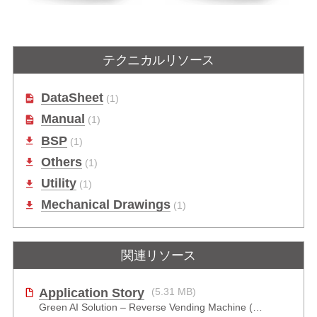
DLAP-301-JNX
DLAP-211-JNX
テクニカルリソース
o™搭載AI対応
NVIDIA®Jetson Xavier™NX搭載AI
Jetson Xavier™NX Edge
対応組込みNVR
トフォーム
DataSheet
(1)
Manual
(1)
BSP
(1)
Others
(1)
Utility
(1)
Mechanical Drawings
(1)
関連リソース
Application Story
(5.31 MB)
Green AI Solution – Reverse Vending Machine (RVM)