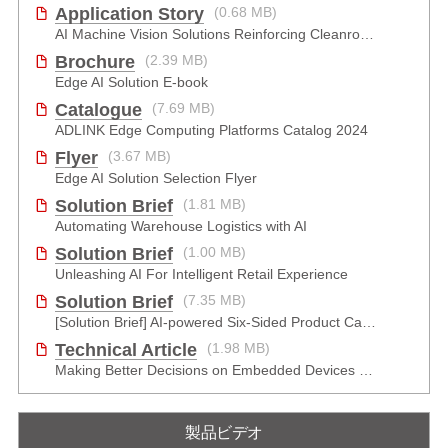
Application Story
(0.68 MB)
AI Machine Vision Solutions Reinforcing Cleanroom Entry Procedures
Brochure
(2.39 MB)
Edge AI Solution E-book
Catalogue
(7.69 MB)
ADLINK Edge Computing Platforms Catalog 2024
Flyer
(3.67 MB)
Edge AI Solution Selection Flyer
Solution Brief
(1.81 MB)
Automating Warehouse Logistics with AI
Solution Brief
(1.00 MB)
Unleashing AI For Intelligent Retail Experience
Solution Brief
(7.35 MB)
[Solution Brief] AI-powered Six-Sided Product Case Inspection
Technical Article
(1.98 MB)
Making Better Decisions on Embedded Devices with Edge Video Analysis (EVA)
製品ビデオ