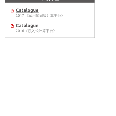
Catalogue
2017 《军用加固级计算平台》
Catalogue
2016《嵌入式计算平台》
Solution Brief
This solution brief introduces how ADLINK’s VPX3020 platform helped a military SI develop its infrared search and track technology (IRST)...
Solution Brief
This solution brief introduces how ADLINK’s VPX6100 platform helped an defense system integrator successfully develop its new ground-based radar...