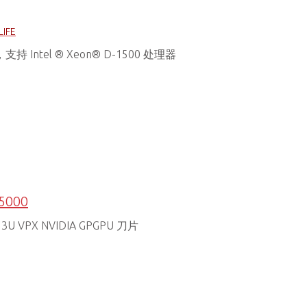
LIFE
持 Intel ® Xeon® D-1500 处理器
5000
U VPX NVIDIA GPGPU 刀片