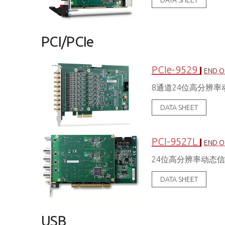
DATA SHEET
PCI/PCIe
PCIe-9529
END OF
8通道24位高分辨
DATA SHEET
PCI-9527L
END OF
24位高分辨率动态
DATA SHEET
USB