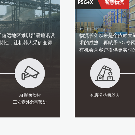
P5G+X
智慧物流​
于偏远地区难以部署通讯设
物流长久以来是个依赖大
扰特性，让机器人采矿变得
术的成熟，再赋予 5G 
有机会为客户提供更实时的
AI 影像监控
包裹分拣机器人​
工安意外危害预防​