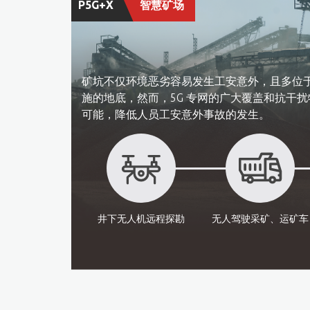
P5G+X
智慧矿场​
矿坑不仅环境恶劣容易发生工安意外，且多位
施的地底，然而，5G 专网的广大覆盖和抗干
可能，降低人员工安意外事故的发生。​
井下无人机
远程探勘​
无人驾驶采矿、
运矿车​