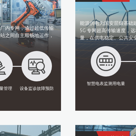
能源供电为国安层级基础
接厂内专网，通过超低传输
5G 专网超高传输速度，
作站之间自主顺畅地运作，
量，在供电稳定、公共安全
智慧电表
监测用电量​
量管理​
设备监诊
故障预防