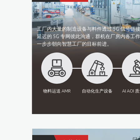
工厂内大量的制造设备与料件透过 5G 信号链
延迟的 5G 专网彼此沟通，群机在厂房内各工
一步步朝向智慧工厂的目标前进。​
物料运送 AMR
自动化
生产设备
AI AOI
质