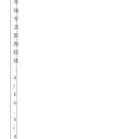
市
场
专
员
新
闻
联
络
：
a
i
k
o
.
x
i
a