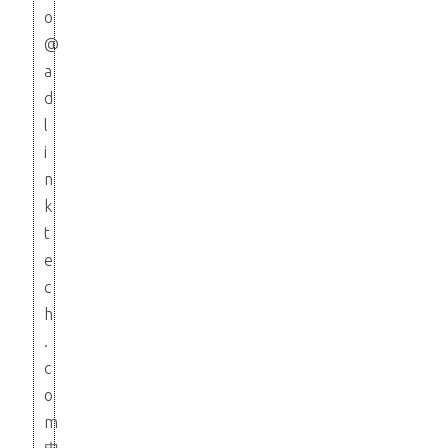
o
@
a
d
l
i
n
k
t
e
c
h
.
c
o
m