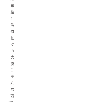
东
路
1
号
盈
创
动
力
大
厦
E
座
八
层
西