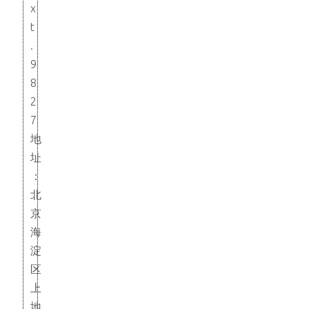
x
t
.
9
8
2
7
地
址
：
北
京
海
淀
区
上
地