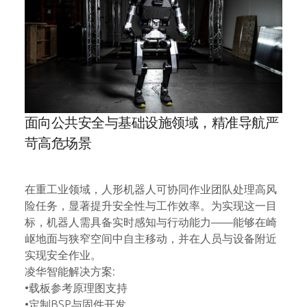
强生
面向公共安全与基础设施领域，精准导航严
面
苛高危场景
苛
拖慢
在重工业领域，人形机器人可协同作业团队处理高风
四足
力。
险任务，显著提升安全性与工作效率。为实现这一目
配备
外的
标，机器人需具备实时感知与行动能力——能够在崎
视觉
岖地面与狭窄空间中自主移动，并在人员与设备附近
实现安全作业。
凌华
凌华智能解决方案:
• 通
生成技
•载板参考原理图支持
全程
•定制BSP与固件开发
• 