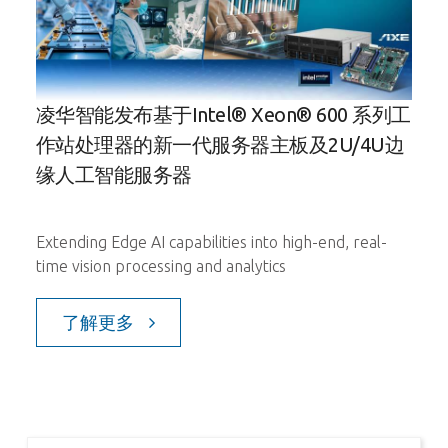
ge
凌华智能发布基于Intel® Xeon® 600 系列工
凌
作站处理器的新一代服务器主板及2U/4U边
缘人工智能服务器
It sh
embe
serv
Extending Edge AI capabilities into high-end, real-
indus
time vision processing and analytics
edge
digit
了解更多
perf
dema