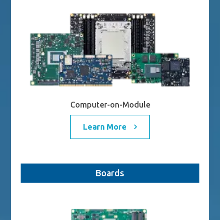
n
N
Computer-on-Module
Learn More
Boards