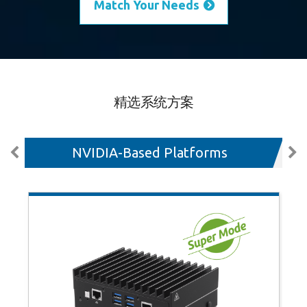
Match Your Needs
精选系统方案
NVIDIA-Based Platforms
X