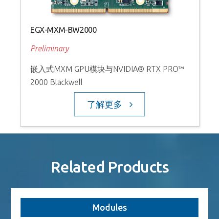
N
EGX-MXM-BW2000
Preliminary
嵌入式MXM GPU模块与NVIDIA® RTX PRO™
2000 Blackwell
了解更多
Related Products
Modules