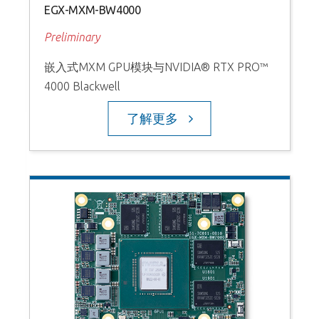
EGX-MXM-BW4000
Preliminary
嵌入式MXM GPU模块与NVIDIA® RTX PRO™
4000 Blackwell
了解更多