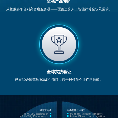
全栈产品矩阵
从超紧凑平台到高密度服务器——覆盖边缘人工智能计算全场景需求。
全球实践验证
已在30余国落地300多个项目，获全球领先企业广泛信赖。
AI计算集成
集成视觉与传感器
■
■
NPU / GPU acceleration
Multi-interface camera support
■
■
M.2 / MXM / PCIe expansion
Partner ISP and driver integration