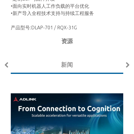
I驱动
•面向实时机器人工作负载的平台优化
I/
•新产导入全程技术支持与持续工程服务
持快
机架式
• 
产品型号:
DLAP-701
/
RQX-31G
需求
造的无
资源
产品
新闻