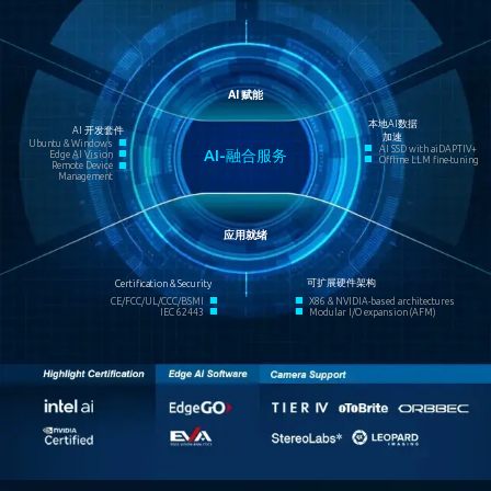
AI 赋能
本地AI数据
AI 开发套件
加速
■
Ubuntu & Windows
■
AI SSD with aiDAPTIV+
■
AI-融合服务
Edge AI Vision
■
Offline LLM fine-tuning
■
Remote Device
Management
应用就绪
可扩展硬件架构
Certification & Security
■
■
CE/FCC/UL/CCC/BSMI
X86 & NVIDIA-based architectures
■
■
IEC 62443
Modular I/O expansion (AFM)