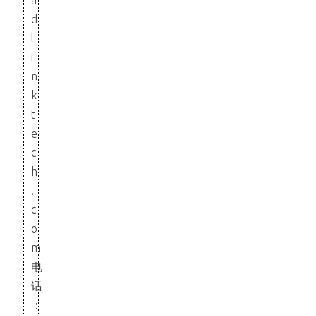
d
l
i
n
k
t
e
c
h
.
c
o
m
电
话
：