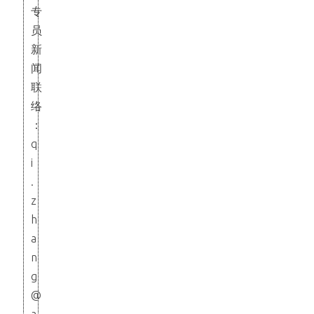
专
员
新
闻
联
络
：
q
i
.
z
h
a
n
g
@
a