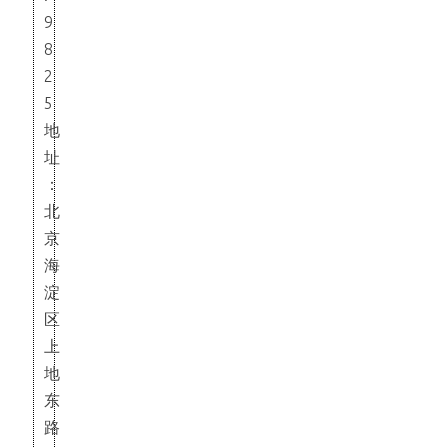
9
8
2
5
地
址
：
北
京
海
淀
区
上
地
东
路