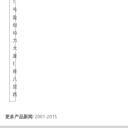
1
号
盈
创
动
力
大
厦
E
座
八
层
西
更多产品新闻
:
2001-2015