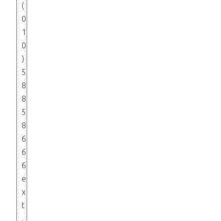
(
0
1
0
)
5
8
8
5
8
6
6
6
e
x
t
.