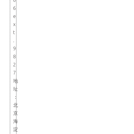
6
6
e
x
t
.
9
8
2
7
地
址
：
北
京
海
淀