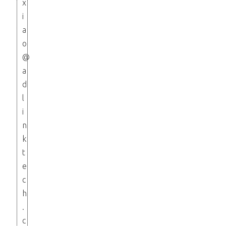
x
i
a
o
@
a
d
l
i
n
k
t
e
c
h
.
c