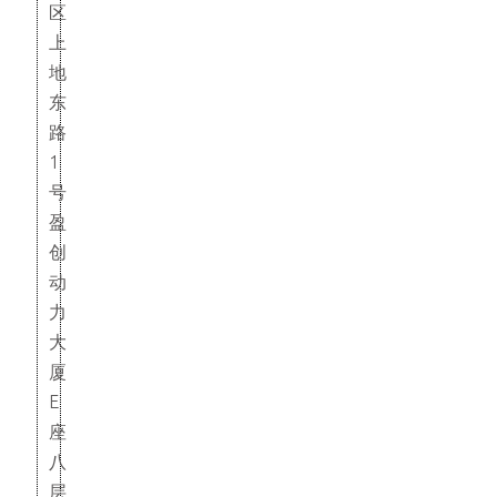
区
上
地
东
路
1
号
盈
创
动
力
大
厦
E
座
八
层