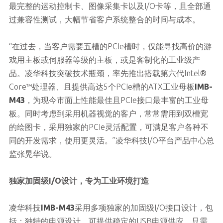
最完整的运动控制卡、图像采集卡以及I/O卡等，且全部通
过兼容性测试，大幅节省客户系统整合的时间与成本。
“在过去，当客户需要五槽的PCIe槽时，仅能寻找高价的游
戏用主板或伺服器等级的主板，或是客制化的工业级产
品。凌华科技突破技术瓶颈，率先推出搭载第六代Intel®
Core™处理器、且提供高达5个PCIe槽的ATX工业母板
IMB-
M43
，为现今市面上性能最佳且PCIe接口最丰富的工业母
板。同时考虑到采用机器视觉的客户，常常需用到双槽宽
的绘图卡，采用独家的PCIe灵活配置，可满足客户各种不
同的开发需求，使用更灵活。”凌华科技I/O平台产品中心总
监张晃华说。
独家加固级I/O设计，专为工业环境打造
凌华科技
IMB-M43
采用多项独家的加固级I/O接口设计，包
括：独特的电源设计，可提供稳定的USB电源供应，只需