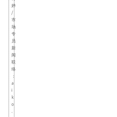
婷
/
市
场
专
员
新
闻
联
络
：
a
i
k
o
.