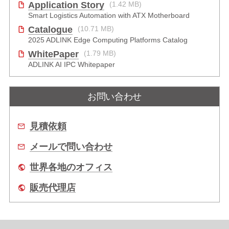
Application Story
(1.42 MB)
Smart Logistics Automation with ATX Motherboard
Catalogue
(10.71 MB)
2025 ADLINK Edge Computing Platforms Catalog
WhitePaper
(1.79 MB)
ADLINK AI IPC Whitepaper
お問い合わせ
見積依頼
メールで問い合わせ
世界各地のオフィス
販売代理店