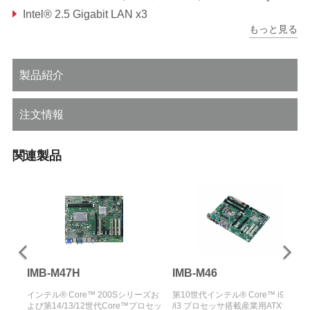
Intel® 2.5 Gigabit LAN x3
もっと見る
トリプルディスプレイ対応、1つのHDMI 2.0b、1つのDP1.4a、1つのVGA
製品紹介
注文情報
関連製品
IMB-M47H
IMB-M46
インテル® Core™ 200Sシリーズお
第10世代インテル® Core™ i9/ i7/ i5
よび第14/13/12世代Core™プロセッ
/i3 プロセッサ搭載産業用ATXマザー